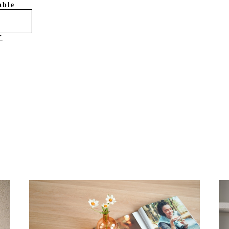
able
け