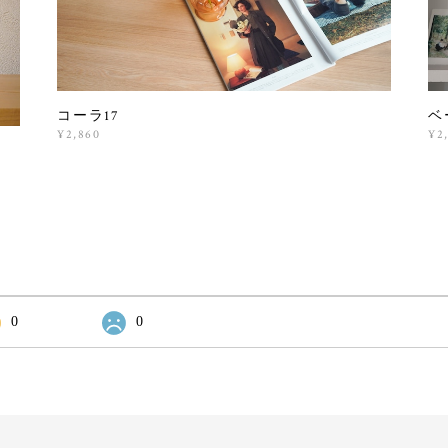
コーラ17
ベ
¥2,860
¥2
0
0