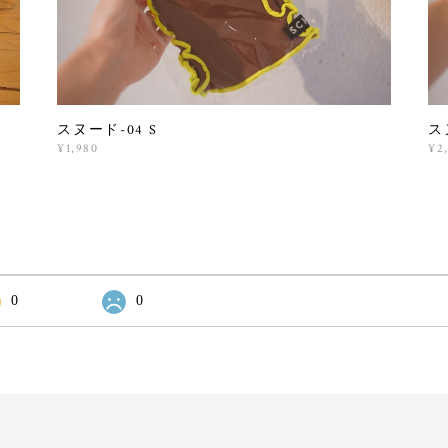
スヌード-04 S
ス
¥1,980
¥2
0
0