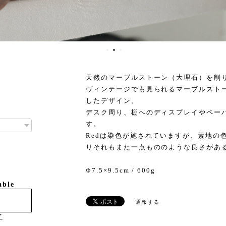
天然のマーブルストーン（大理石）を削
ヴィンテージでも見られるマーブルスト
したデザイン。
デスク周り、棚へのディスプレイやペー
す。
Redは染色が施されていますが、素地の
りそれもまた一点もののような良さがあ
Φ7.5×9.5cm / 600g
able
通報する
け