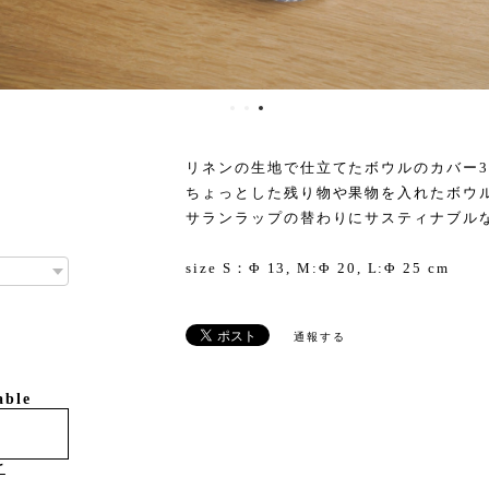
リネンの生地で仕立てたボウルのカバー
ちょっとした残り物や果物を入れたボウ
サランラップの替わりにサスティナブル
size S：Φ 13, M:Φ 20, L:Φ 25 cm
通報する
able
け