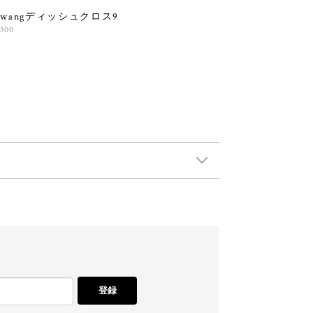
olwangディッシュクロス9
,300
登録