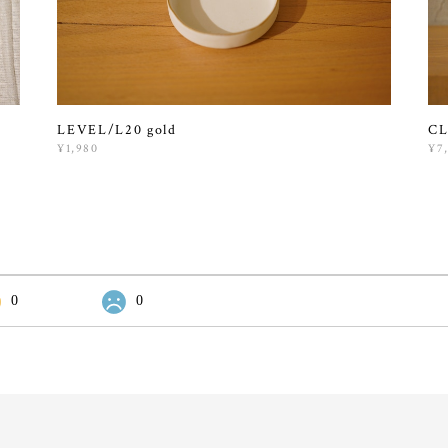
LEVEL/L20 gold
CL
¥1,980
¥7
0
0