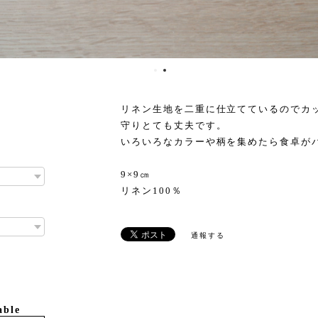
リネン生地を二重に仕立てているのでカ
守りとても丈夫です。
いろいろなカラーや柄を集めたら食卓が
9×9㎝
リネン100％
通報する
able