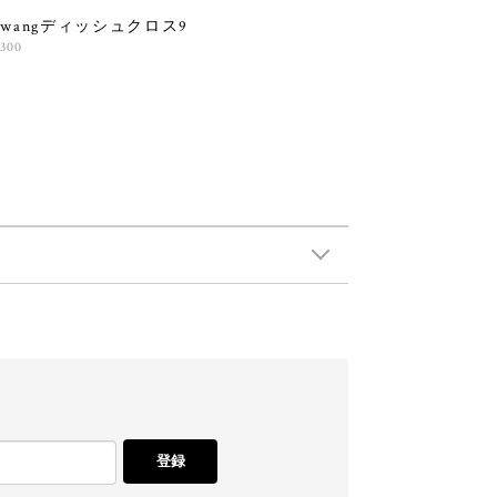
olwangディッシュクロス9
,300
登録