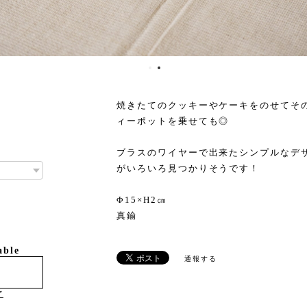
焼きたてのクッキーやケーキをのせてそ
ィーポットを乗せても◎
ブラスのワイヤーで出来たシンプルなデ
がいろいろ見つかりそうです！
Φ15×H2㎝
真鍮
able
通報する
け