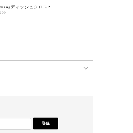
olwangディッシュクロス9
,300
登録