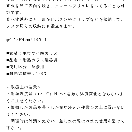
直火を当て表面を焼き、クレームブリュレをつくることも可
能です。
食べ物以外にも、細かいボタンやクリップなどを収納して、
デスク周りの収納にも役立ちます。
φ6.5×H4cm/ 105ml
■素材：ホウケイ酸ガラス
■品名：耐熱ガラス製器具
■使用区分：熱湯用
■耐熱温度差：120℃
＜取扱上の注意＞
・耐熱温度差（120℃）以上の急激な温度変化とならないよ
うご注意ください。
・加熱した製品を濡らした布や冷えた作業台の上に置かない
でください。
・調理時は外滴をぬぐい、差し水の際は冷水の使用を避けて
下さい。