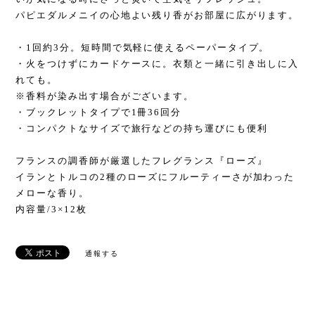
パピエダルメニイの心地よい残り香がお部屋に広がります。
・1回約3分。短時間で気軽に使えるペーパータイプ。
・火をつけずにカードケースに。衣類と一緒に引き出しに入
れても。
※香料が染み出す場合がございます。
・ブックレットタイプで1冊36回分
・コンパクトなサイズで旅行などの持ち運びにも便利
フランスの調香師が厳選したフレグランス『ローズ』
イランとトルコの2種のローズにフルーティーさが加わった
メローな香り。
内容量/3×12枚
通報する