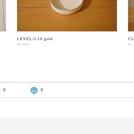
LEVEL/L20 gold
CL
¥1,980
¥7
0
0