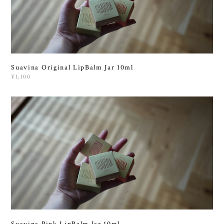
Suavina Original LipBalm Jar 10ml
¥1,100
Suavina Pink LipBalm Jar 10ml