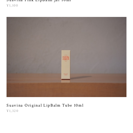
¥1,100
Suavina Original LipBalm Tube 10ml
¥1,320