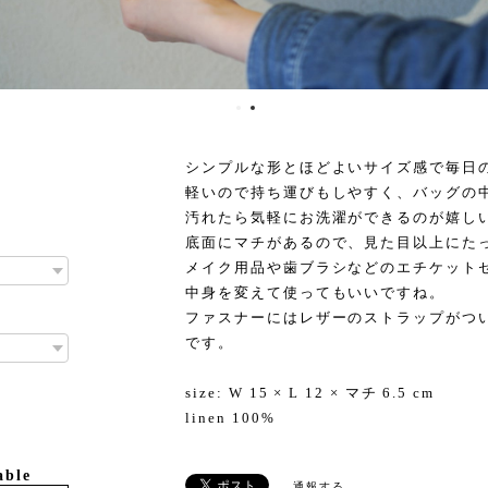
シンプルな形とほどよいサイズ感で毎日
軽いので持ち運びもしやすく、バッグの
汚れたら気軽にお洗濯ができるのが嬉し
底面にマチがあるので、見た目以上にた
メイク用品や歯ブラシなどのエチケット
中身を変えて使ってもいいですね。
ファスナーにはレザーのストラップがつ
です。
size: W 15 × L 12 × マチ 6.5 cm
linen 100%
able
通報する