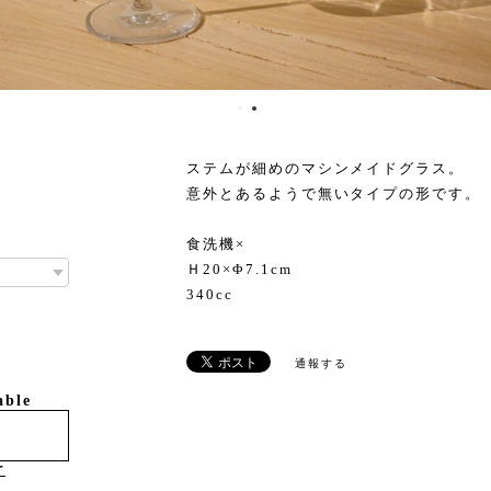
ステムが細めのマシンメイドグラス。
意外とあるようで無いタイプの形です。
食洗機×
Ｈ20×Φ7.1cm
340cc
通報する
able
け